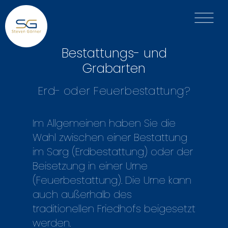
Bestattungs- und
Grabarten
Erd- oder Feuerbestattung?
Im Allgemeinen haben Sie die
Wahl zwischen einer Bestattung
im Sarg (Erdbestattung) oder der
Beisetzung in einer Urne
(Feuerbestattung). Die Urne kann
auch außerhalb des
traditionellen Friedhofs beigesetzt
werden.