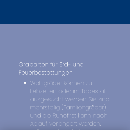
Grabarten für Erd- und
Feuerbestattungen
Wahlgräber können zu
Lebzeiten oder im Todesfall
ausgesucht werden. Sie sind
mehrstellig (Familiengräber)
und die Ruhefrist kann nach
Ablauf verlängert werden.