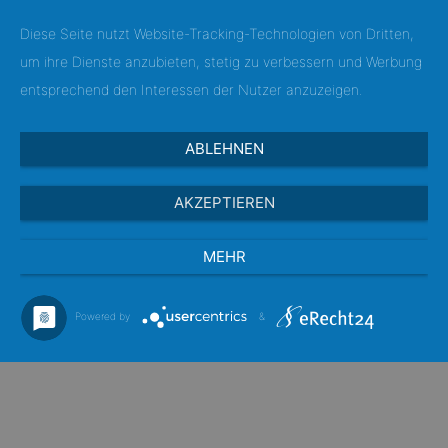
Genre entscheiden: Ob Klassik,
Diese Seite nutzt Website-Tracking-Technologien von Dritten,
Pop, Rockballade oder Schlager –
um ihre Dienste anzubieten, stetig zu verbessern und Werbung
möglich sind auch
entsprechend den Interessen der Nutzer anzuzeigen.
Kombinationen.
Im Übrigen vermitteln wir gerne
ABLEHNEN
auch Musiker/innen und
Sänger/innen für den Live-Auftritt.
AKZEPTIEREN
Hörproben zur Auswahl finden Sie
MEHR
auf dieser Seite.
Powered by
&